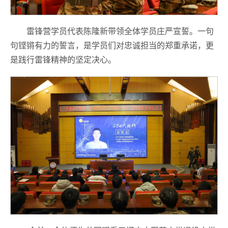
雷锋营学员代表陈隆新带领全体学员庄严宣誓。一句
句铿锵有力的誓言，是学员们对忠诚担当的郑重承诺，更
是践行雷锋精神的坚定决心。