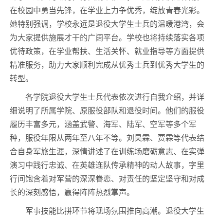
在校园中勇当先锋，在学业上力争优秀，绽放青春光彩。
她特别强调，学校永远是退役大学生士兵的温暖港湾，会
为大家提供施展才干的广阔平台。学校也将持续落实各项
优待政策，在学业帮扶、生活关怀、就业指导等方面提供
精准服务，助力大家顺利完成从优秀士兵到优秀大学生的
转型。
各学院退役大学生士兵代表依次进行自我介绍，并详
细说明了所属学院、原服役部队和退役时间。他们的服役
履历丰富多元，涵盖武警、海军、陆军、空军等多个军
种，服役年限从两年至八年不等。刘昊霖、贾霖等代表结
合自身军旅生涯，深情讲述了在训练场磨砺意志、在实弹
演习中践行忠诚、在英雄连队传承精神的动人故事，字里
行间饱含着对军营的深深眷恋、对责任的坚定坚守和对成
长的深刻感悟，赢得阵阵热烈掌声。
军事技能比拼环节将现场氛围推向高潮。退役大学生