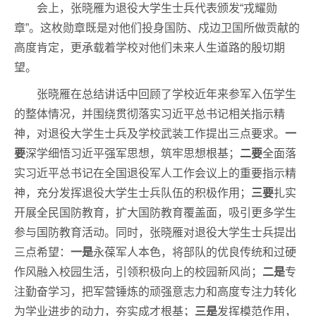
会上，张晓雁为退役大学生士兵代表颁发“戎耀勋
章”。这枚勋章既是对他们投身国防、戍边卫国所做贡献的
高度肯定，更承载着学校对他们未来人生道路的殷切期
望。
张晓雁在总结讲话中回顾了学校近年来参军入伍学生
的整体情况，并围绕贯彻落实习近平总书记相关指示精
神，对退役大学生士兵及学校武装工作提出三点要求。
一
要
深学细悟习近平强军思想，筑牢思想根基；
二要
全面落
实习近平总书记在全国退役军人工作会议上的重要指示精
神，充分发挥退役大学生士兵队伍的积极作用；
三要
扎实
开展全民国防教育，扩大国防教育覆盖面，吸引更多学生
参与国防教育活动。同时，张晓雁对退役大学生士兵提出
三点希望：
一是
永葆军人本色，将部队的优良传统和过硬
作风融入校园生活，引领积极向上的校园新风尚；
二是
专
注勤奋学习，把军营锤炼的顽强意志力和高度专注力转化
为学业进步的动力，夯实成才根基；
三是
发挥模范作用，