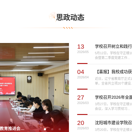
思政动态
13
学校召开树立和践行
2026/05
5月12日，学校在守正楼
会暨第二季度党建工作...
04
【喜报】我校成功获
2026/04
近日，辽宁省教育厅正式
单，全省共立项20个建设..
27
学校召开2026年
2026/03
3月27日，学校在守正楼1
会议，深入学习贯彻习...
20
沈阳城市建设学院召
教育推进会暨
2026/03
3月20日，学校在守正楼1