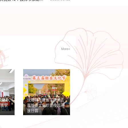
More+
动模范杨建华做
城市建设学院银
坛
银杏文化节
银杏之星