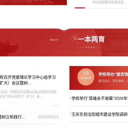
书记张晓雁作总结讲话...
一本两育
More+
03
学校举办“银杏筑
校召开党委理论学习中心组学习
2026/04
春风启序，银杏焕新。为
扩大）会议暨树...
月22日，学校在守正楼105会议室召开党委
论学习中心组学习（扩大）会...
学校举行“英雄永不谢幕”2026年
王庆东到沈阳城市建设学院调研
立和践行...
2026/03/12