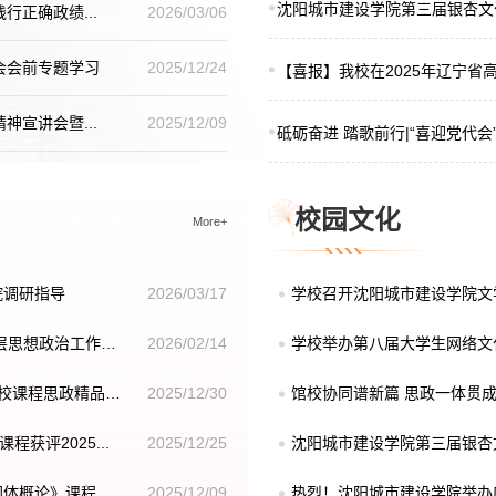
沈阳城市建设学院第三届银杏文
正确政绩...
2026/03/06
会会前专题学习
2025/12/24
【喜报】我校在2025年辽宁省
目...
宣讲会暨...
2025/12/09
砥砺奋进 踏歌前行|“喜迎党代会”
校园文化
More+
院调研指导
2026/03/17
学校召开沈阳城市建设学院文学
层思想政治工作
2026/02/14
学校举办第八届大学生网络文化
校课程思政精品课
2025/12/30
馆校协同谱新篇 思政一体贯成
获评2025...
2025/12/25
沈阳城市建设学院第三届银杏
同体概论》课程
2025/12/09
热烈！沈阳城市建设学院举办庆