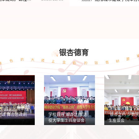
银杏德育
学校举办“银杏筑梦 星
全国劳
沈阳城市建设学院第三
光耀城”沈阳城市建设学
客沈阳
届银杏文化节启幕
院第...
杏树讲